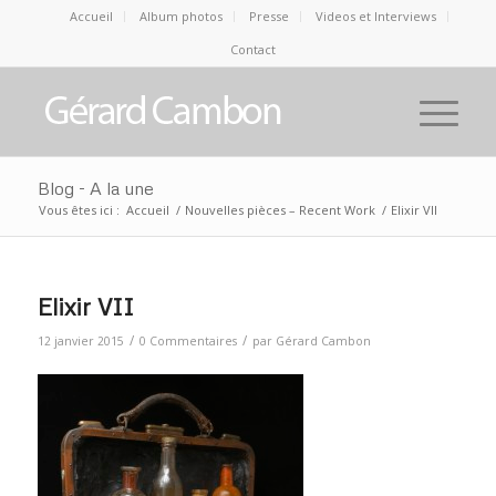
Accueil
Album photos
Presse
Videos et Interviews
Contact
Blog - A la une
Vous êtes ici :
Accueil
/
Nouvelles pièces – Recent Work
/
Elixir VII
Elixir VII
/
/
12 janvier 2015
0 Commentaires
par
Gérard Cambon