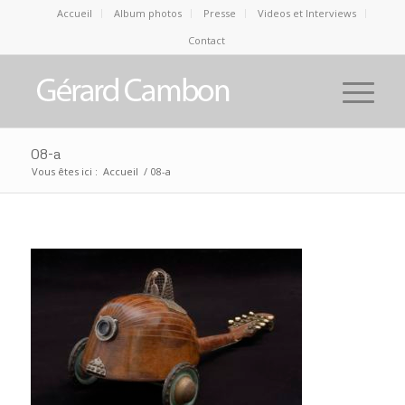
Accueil
Album photos
Presse
Videos et Interviews
Contact
08-a
Vous êtes ici :
Accueil
/
08-a