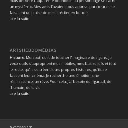
mais derrière l’apparente bonhomie du personnage se cache
un mystère ». Mes amis l’avaient tous apprise par cœur et se
faisaient un plaisir de me le réciter en boucle.
Lire la suite
ARTSHEBDOMÉDIAS
Histoire.
Mon but, c’est de toucher l’imaginaire des gens. Je
veux qu’ils s’approprient mes mobiles, mes bas-reliefs et tout
le reste, qu’ils se créent leurs propres histoires, qu’ils se
fassent leur cinéma. Je recherche une émotion, une
réminiscence, un rêve. Pour cela, j’ai besoin du figuratif, de
l’humain, de la vie.
Lire la suite
© cambon.org